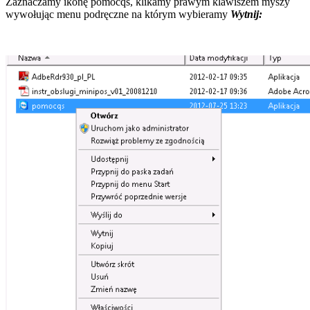
Zaznaczamy ikonę pomocqs, klikamy prawym klawiszem myszy
wywołując menu podręczne na którym wybieramy
Wytnij: